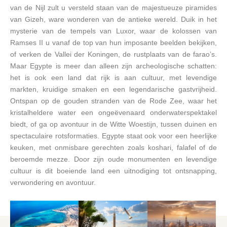
van de Nijl zult u versteld staan van de majestueuze piramides
van Gizeh, ware wonderen van de antieke wereld. Duik in het
mysterie van de tempels van Luxor, waar de kolossen van
Ramses II u vanaf de top van hun imposante beelden bekijken,
of verken de Vallei der Koningen, de rustplaats van de farao’s.
Maar Egypte is meer dan alleen zijn archeologische schatten:
het is ook een land dat rijk is aan cultuur, met levendige
markten, kruidige smaken en een legendarische gastvrijheid.
Ontspan op de gouden stranden van de Rode Zee, waar het
kristalheldere water een ongeëvenaard onderwaterspektakel
biedt, of ga op avontuur in de Witte Woestijn, tussen duinen en
spectaculaire rotsformaties. Egypte staat ook voor een heerlijke
keuken, met onmisbare gerechten zoals koshari, falafel of de
beroemde mezze. Door zijn oude monumenten en levendige
cultuur is dit boeiende land een uitnodiging tot ontsnapping,
verwondering en avontuur.