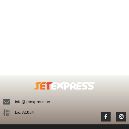
Uw gespecialiseerd reisbureau ...
individuele of familiereizen, begeleide of onbegeleide reizen,
zakelijke verplaatsingen, reizen op maat, rondreizen, citytrips,
exotische en culturele bestemmingen, … JetExpress, dat is dit
alles gecombineerd met kwaliteitsservice!
info@jetexpress.be
Lic. A1054