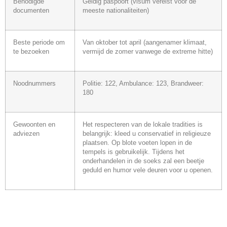
Benodigde
Geldig paspoort (visum vereist voor de
documenten
meeste nationaliteiten)
Beste periode om
Van oktober tot april (aangenamer klimaat,
te bezoeken
vermijd de zomer vanwege de extreme hitte)
Noodnummers
Politie: 122, Ambulance: 123, Brandweer:
180
Gewoonten en
Het respecteren van de lokale tradities is
adviezen
belangrijk: kleed u conservatief in religieuze
plaatsen. Op blote voeten lopen in de
tempels is gebruikelijk. Tijdens het
onderhandelen in de soeks zal een beetje
geduld en humor vele deuren voor u openen.